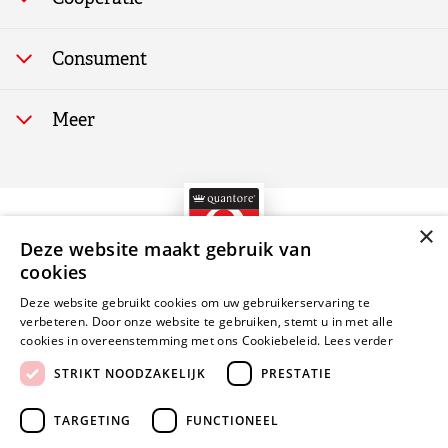
Onze strategie
Assortiment
Feiten & cijfers
Consument
Logistiek
Samenwerkingen
Quantore merk
Verkoopondersteuning
Meer
Kwaliteit en ISO
Advies & inspiratie
Lid worden?
MVO
Nieuws & verhalen
Kantoorvakhandel
Vacatures
×
Contact
Deze website maakt gebruik van
cookies
Deze website gebruikt cookies om uw gebruikerservaring te
Quantore B.V.
Zilverwerf 15
6641 TC Beuningen
verbeteren. Door onze website te gebruiken, stemt u in met alle
Nederland
cookies in overeenstemming met ons Cookiebeleid.
Lees verder
STRIKT NOODZAKELIJK
PRESTATIE
Disclaimer
Privacy policy
Cookie beleid
Toegankelijkheidsverklaring
TARGETING
FUNCTIONEEL