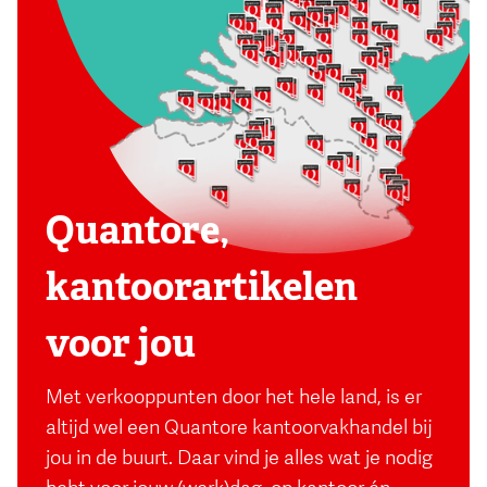
Quantore,
kantoorartikelen
voor jou
Met verkooppunten door het hele land, is er
altijd wel een Quantore kantoorvakhandel bij
jou in de buurt. Daar vind je alles wat je nodig